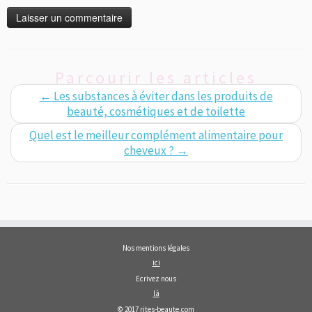
Parcourir les articles
←
Les substances à éviter dans les produits de
beauté, cosmétiques et de toilette
Quel est le meilleur complément alimentaire pour
cheveux ?
→
Nos mentions légales
ici
Ecrivez nous
là
© 2017 rites-beaute.com